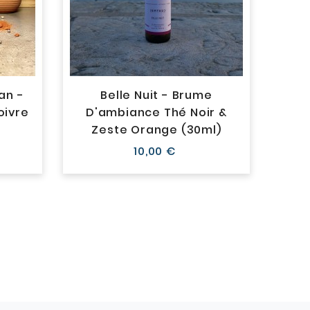
an -
Belle Nuit - Brume
In
oivre
D'ambiance Thé Noir &
D'
Zeste Orange (30ml)
Prix
10,00 €