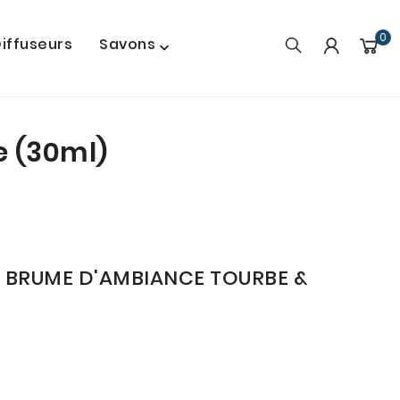
0
iffuseurs
Savons

e (30ml)
- BRUME D'AMBIANCE TOURBE &