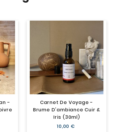
an -
Carnet De Voyage -
F
oivre
Brume D'ambiance Cuir &
Bru
Iris (30ml)
Prix
10,00 €