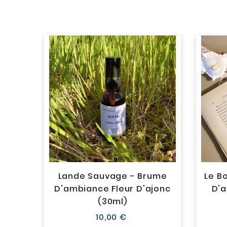
ume
Lande Sauvage - Brume
Le B
é &
D'ambiance Fleur D'ajonc
D'a
(30ml)
Prix
10,00 €