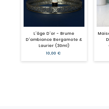
 -
L'âge D'or - Brume
Mais
in &
D'ambiance Bergamote &
D
Laurier (30ml)
Prix
10,00 €