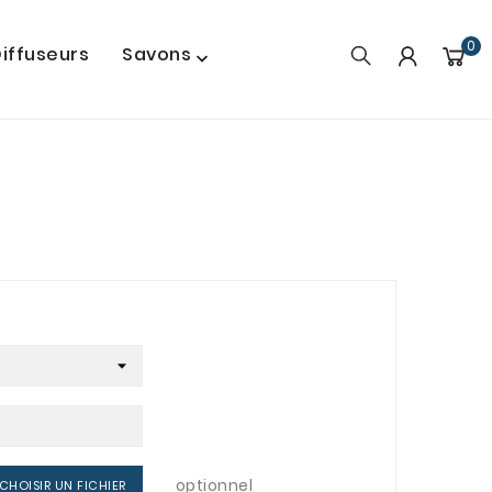
0
iffuseurs
Savons

optionnel
CHOISIR UN FICHIER