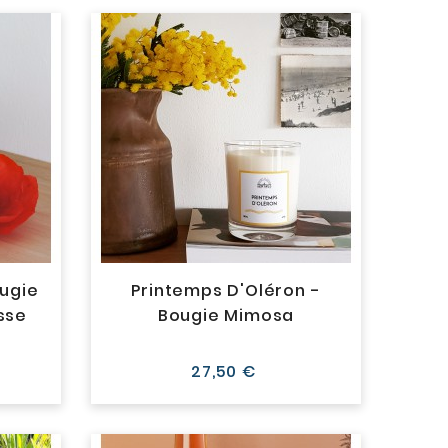
ougie
Printemps D'Oléron -
sse
Bougie Mimosa
Prix
27,50 €