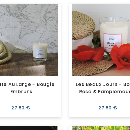
te Au Large - Bougie
Les Beaux Jours - B
Embruns
Rose & Pamplemou
Prix
Prix
27,50 €
27,50 €