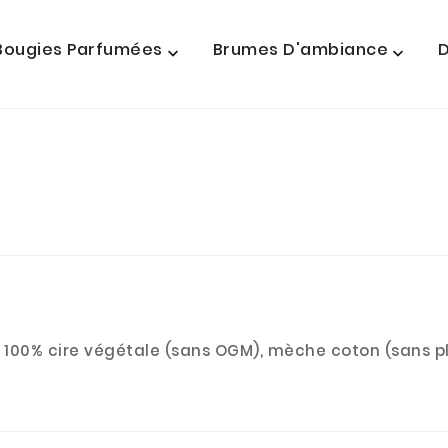
Bougies Parfumées
Brumes D'ambiance
D


100% cire végétale (sans OGM), mèche coton (sans plo