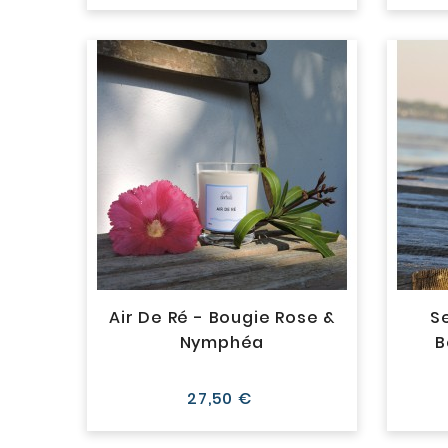
Air De Ré - Bougie Rose &
S
Nymphéa
B
Prix
27,50 €