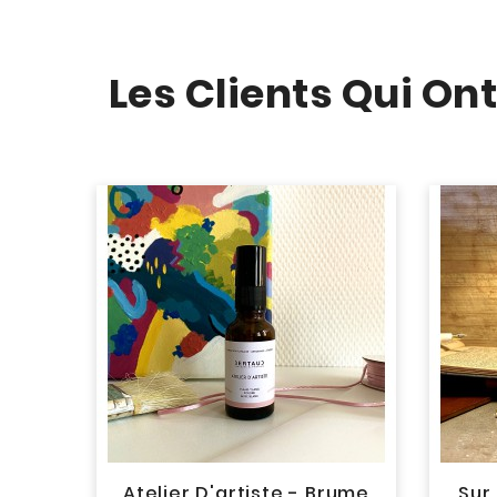
Les Clients Qui On
ougie
Atelier D'artiste - Brume
Sur