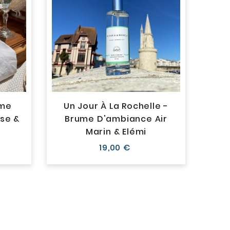
ume
Un Jour À La Rochelle -
A L
se &
Brume D'ambiance Air
Brum
Marin & Elémi
Prix
19,00 €