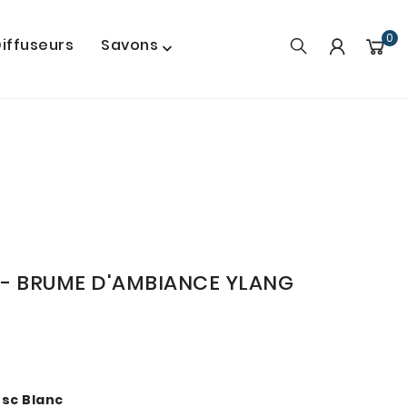
0
iffuseurs
Savons

E - BRUME D'AMBIANCE YLANG
usc Blanc