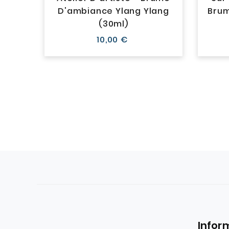
D'ambiance Ylang Ylang
Brum
(30ml)
Prix
10,00 €
Infor