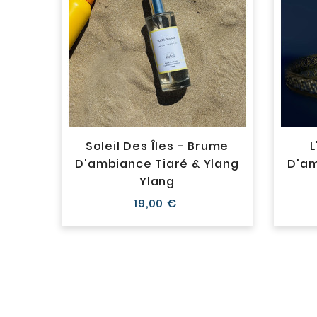
 -
Soleil Des Îles - Brume
L
in &
D'ambiance Tiaré & Ylang
D'a
Ylang
Prix
19,00 €